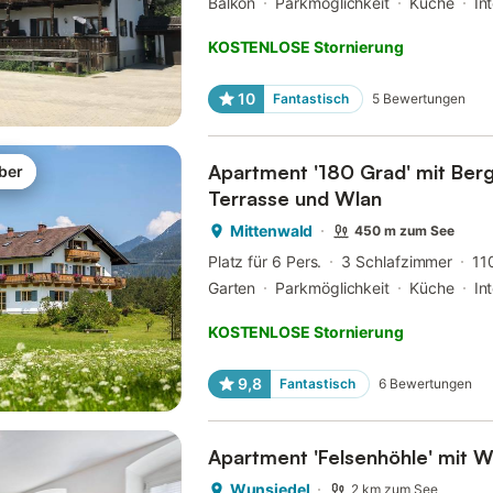
Balkon
Parkmöglichkeit
Küche
In
KOSTENLOSE Stornierung
10
Fantastisch
5
Bewertungen
Apartment '180 Grad' mit Bergb
ber
Terrasse und Wlan
Mittenwald
450 m zum See
Platz für 6 Pers.
3 Schlafzimmer
11
Garten
Parkmöglichkeit
Küche
In
KOSTENLOSE Stornierung
9,8
Fantastisch
6
Bewertungen
Apartment 'Felsenhöhle' mit W
Wunsiedel
2 km zum See