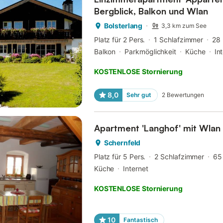
Bergblick, Balkon und Wlan
Bolsterlang
3,3 km zum See
Platz für 2 Pers.
1 Schlafzimmer
28
Balkon
Parkmöglichkeit
Küche
In
KOSTENLOSE Stornierung
8,0
Sehr gut
2
Bewertungen
Apartment 'Langhof' mit Wlan
Schernfeld
Platz für 5 Pers.
2 Schlafzimmer
65
Küche
Internet
KOSTENLOSE Stornierung
10
Fantastisch