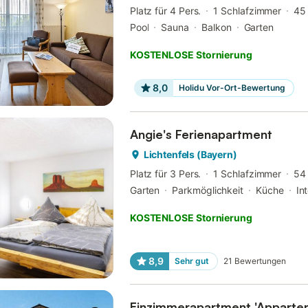
Platz für 4 Pers.
1 Schlafzimmer
45
Pool
Sauna
Balkon
Garten
KOSTENLOSE Stornierung
8,0
Holidu Vor-Ort-Bewertung
Angie's Ferienapartment
Lichtenfels (Bayern)
Platz für 3 Pers.
1 Schlafzimmer
54
Garten
Parkmöglichkeit
Küche
In
KOSTENLOSE Stornierung
8,9
Sehr gut
21
Bewertungen
Einzimmerapartment 'Appartem