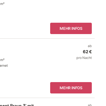
 m²
MEHR INFOS
ab
62 €
pro Nacht
 m²
ternet
MEHR INFOS
ent Braun 3' mit
ab