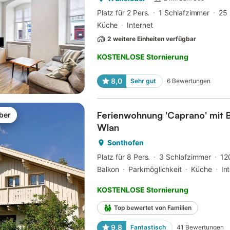
Platz für 2 Pers.
1 Schlafzimmer
25
Küche
Internet
2 weitere Einheiten verfügbar
KOSTENLOSE Stornierung
8,0
Sehr gut
6
Bewertungen
Ferienwohnung 'Caprano' mit B
ber
Wlan
Sonthofen
Platz für 8 Pers.
3 Schlafzimmer
12
Balkon
Parkmöglichkeit
Küche
In
KOSTENLOSE Stornierung
Top bewertet von Familien
9,8
Fantastisch
41
Bewertungen