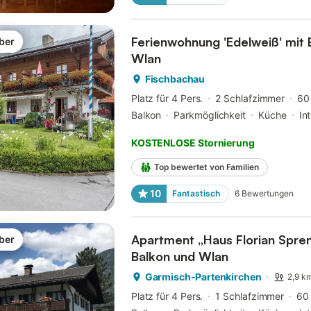
Ferienwohnung 'Edelweiß' mit 
ber
Wlan
Fischbachau
Platz für 4 Pers.
2 Schlafzimmer
60
Balkon
Parkmöglichkeit
Küche
In
KOSTENLOSE Stornierung
Top bewertet von Familien
10
Fantastisch
6
Bewertungen
Apartment „Haus Florian Spren
ber
Balkon und Wlan
Garmisch-Partenkirchen
2,9 k
Platz für 4 Pers.
1 Schlafzimmer
60