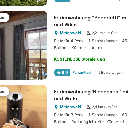
Ferienwohnung "Benedetti" mit
ber
und Wlan
Mittenwald
2,2 km zum See
Platz für 4 Pers.
1 Schlafzimmer
45
Balkon
Küche
Internet
KOSTENLOSE Stornierung
9,9
Fantastisch
9
Bewertungen
Ferienwohnung 'Bienennest' mi
ber
und Wi-Fi
Mittenwald
2,4 km zum See
Platz für 3 Pers.
1 Schlafzimmer
60
Balkon
Parkmöglichkeit
Küche
In