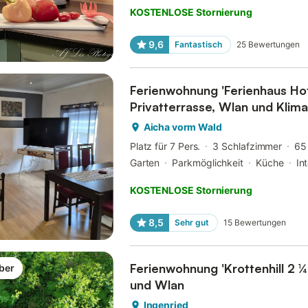
KOSTENLOSE Stornierung
9,6
Fantastisch
25
Bewertungen
Ferienwohnung 'Ferienhaus Ho
Privatterrasse, Wlan und Klim
Aicha vorm Wald
Platz für 7 Pers.
3 Schlafzimmer
65
Garten
Parkmöglichkeit
Küche
In
KOSTENLOSE Stornierung
8,5
Sehr gut
15
Bewertungen
Ferienwohnung 'Krottenhill 2 ¼
ber
und Wlan
Ingenried