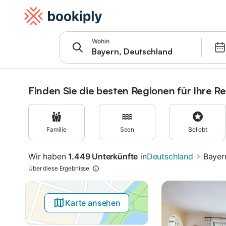
Springe zu
Suchleiste
Filter
Wohin
Angebote
Finden Sie die besten Regionen für Ihre Re
Familie
Seen
Beliebt
Wir haben
1.449 Unterkünfte
in
Deutschland
Bayer
Über diese Ergebnisse
Karte ansehen