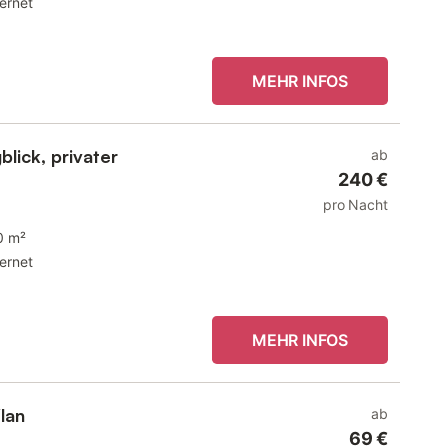
ternet
MEHR INFOS
lick, privater
ab
240 €
pro Nacht
0 m²
ternet
MEHR INFOS
lan
ab
69 €