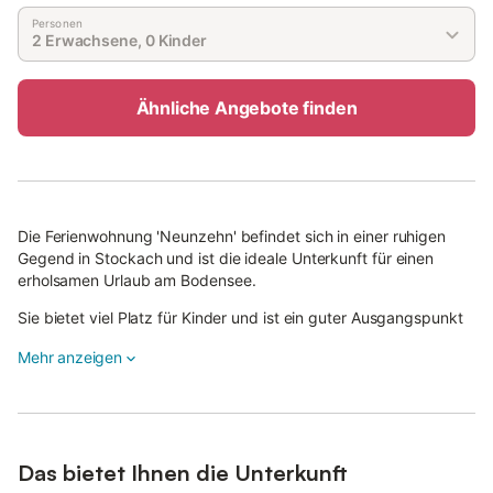
Personen
2 Erwachsene, 0 Kinder
Ähnliche Angebote finden
Die Ferienwohnung 'Neunzehn' befindet sich in einer ruhigen
Gegend in Stockach und ist die ideale Unterkunft für einen
erholsamen Urlaub am Bodensee.
Sie bietet viel Platz für Kinder und ist ein guter Ausgangspunkt
für Ausflüge und schöne Wanderungen, zum Beispiel zu den
Mehr anzeigen
Sandsteinhöhlen Heidenhöhlen.
Die 55 m² große Unterkunft besteht aus einem Wohnzimmer mit
Schlafcouch für zwei Personen, einer voll ausgestatteten Küche
mit Geschirrspüler, einem Schlafzimmer und einem neu
renovierten Badezimmer und bietet somit Platz für 4 Personen.
Das bietet Ihnen die Unterkunft