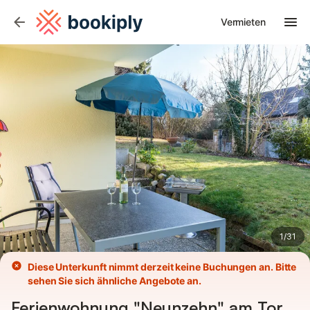
Bilder
Ausstattung
Vermieten
1
/
31
Diese Unterkunft nimmt derzeit keine Buchungen an. Bitte
sehen Sie sich ähnliche Angebote an.
Ferienwohnung "Neunzehn" am Tor