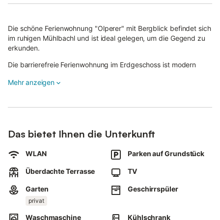
Die schöne Ferienwohnung "Olperer" mit Bergblick befindet sich
im ruhigen Mühlbachl und ist ideal gelegen, um die Gegend zu
erkunden.
Die barrierefreie Ferienwohnung im Erdgeschoss ist modern
eingerichtet und besteht aus einem Wohn-/Essbereich mit
Mehr anzeigen
Schlafcouch für 2 Personen, einer gut ausgestatteten Küche mit
Geschirrspüler, einem Schlafzimmer, einem Badezimmer sowie
einem Gäste-WC und bietet somit Platz für 4 Personen.
Zur weiteren Ausstattung gehören WLAN, Satellitenfernsehen,
eine Waschmaschine und ein Trockner sowie ein Babybett, ein
Das bietet Ihnen die Unterkunft
Kinderbett und ein Hochstuhl.
WLAN
Parken auf Grundstück
Die Ferienwohnung verfügt außerdem über einen gemeinsamen
Garten mit dem Haus und eine private, möblierte und
Überdachte Terrasse
TV
überdachte Terrasse mit Grill.
Garten
Geschirrspüler
Außerdem stehen im Gemeinschaftsraum eine Tischtennisplatte,
privat
ein Billardtisch, ein Tischfußball und eine Dartscheibe zu Ihrer
Unterhaltung bereit.
Waschmaschine
Kühlschrank