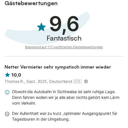
Gästebewertungen
Ein Parkplatz ist auf dem Grundstück vorhanden.
9,6
Wenn Sie einen Hund mitbringen möchten, fragen Sie bitte den
Vermieter, ob dies möglich ist.
Die beiden Einzelbetten haben ein spezielles System und eine
Matratze, so dass sie miteinander verbunden werden können.
Fantastisch
Basierend auf 117 verifizierten Gästebewertungen
Netter Vermieter sehr sympatisch immer wieder
10,0
Thomas R., Sept. 2025, Deutschland
🇩🇪
Obwohl die Autobahn in Sichtweise ist sehr ruhige Lage.
Denn fahren wollen wir ja alle aber nichts gehört kein Lärm
vom Verkehr.
Der Aufenthalt war zu kurz ,optimaler Ausgangspunkt für
Tagestouren in der Umgebung.